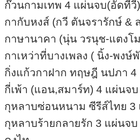
ก๊วนกามเทพ 4 แผ่นจบ(อัดทีวี
กากับหงส์ (กวี ตันจรารักษ์ &
กาษานาคา (นุ่น วรนุช-แตงโม-
กาเหว่าที่บางเพลง ( นิ้ง-พงษ์พ
กิ่งแก้วกาฝาก ทฤษฎี นปภา 4 
กี่เพ้า (แอน,สมาร์ท) 4 แผ่นจบ
กุหลาบซ่อนหนาม ซีรีส์ไทย 3
กุหลาบร้ายกลายรัก 3 แผ่นจบ 
คงไท