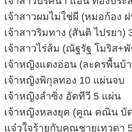
เจ้าสาวปริศนา แอน ทองประสม
เจ้าสาวผมไม่ใช่ผี (หมอก้อง 
เจ้าสาวริมทาง (สันติ ไปรยา) 3
เจ้าสาวไร่ส้ม (ณัฐรัฐ โมริส+พ
เจ้าหญิงแตงอ่อน (ละครพื้นบ้
เจ้าหญิงพิกุลทอง 10 แผ่นจบ
เจ้าหญิงลำซิ่ง อัดทีวี 5 แผ่น
เจ้าหญิงหลงยุค (คูณ คณิน บั
แจ๋วใจร้ายกับคุณชายเทวดา 