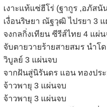
เงาะแท้แซ่ฮีโร่ (ฐากูร ,อภัสนั
เงื่อนริษยา ณัฐวุฒิ ไปรยา 3 แ
จงกลกิ่งเทียน ซีรีส์ไทย 4 แผ่
จับตายวายร้ายสายสมร นำโดย ศั
วิบูลย์ 3 แผ่นจบ
จากฝันสู่นิรันดร แอน ทองประส
จ้าวพายุ 3 แผ่นจบ
จ้าวพายุ 3 แผ่นจบ