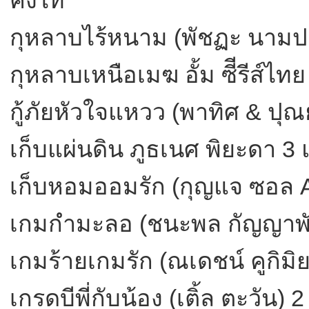
กุหลาบไร้หนาม (พัชฏะ นามปา
กุหลาบเหนือเมฆ อั้ม ซีีรีส์ไท
กู้ภัยหัวใจแหวว (พาทิศ & ปุ
เก็บแผ่นดิน ภูธเนศ พิยะดา 3 
เก็บหอมออมรัก (กุญแจ ซอล A
เกมกำมะลอ (ชนะพล กัญญาพั
เกมร้ายเกมรัก (ณเดชน์ คูกิมิย
เกรดบีพี่กับน้อง (เติ้ล ตะวัน) 