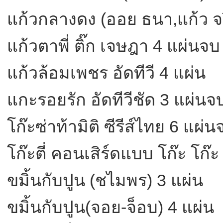
แก้วกลางดง (ออย ธนา,แก้ว จ
แก้วตาพี่ ติ๊ก เจษฎา 4 แผ่นจบ
แก้วล้อมเพชร อัดทีวี 4 แผ่น
แกะรอยรัก อัดทีวีชัด 3 แผ่นจ
โก๊ะซ่าท้ามิติ ซีรีส์ไทย 6 แผ่น
โก๊ะตี่ คอนเสิร์ดแบบ โก๊ะ โก๊
ขมิ้นกับปูน (ชไมพร) 3 แผ่น
ขมิ้นกับปูน(จอย-จ็อบ) 4 แผ่น