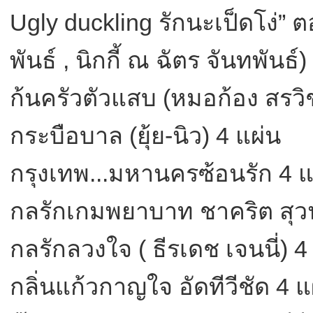
Ugly duckling รักนะเป็ดโง่” 
พันธ์ , นิกกี้ ณ ฉัตร จันทพันธ์
ก้นครัวตัวแสบ (หมอก้อง สรวิช
กระบือบาล (ยุ้ย-นิว) 4 แผ่น
กรุงเทพ...มหานครซ้อนรัก 4 
กลรักเกมพยาบาท ชาคริต สุวน
กลรักลวงใจ ( ธีรเดช เจนนี่) 4
กลิ่นแก้วกาญใจ อัดทีวีชัด 4 