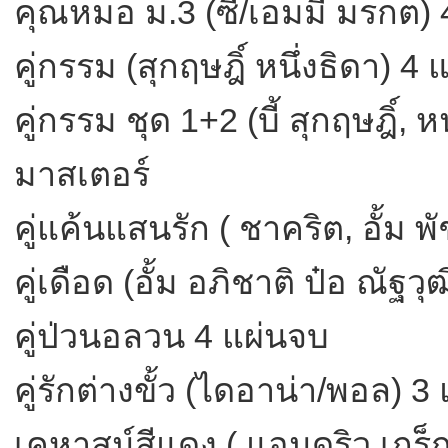
คุณหมอ ม.3 (ซี/เอมมี่ มรกต)
คู่กรรม (สุกฤษฎิ์ หนึ่งธิดา) 4 
คู่กรรม ชุด 1+2 (บี้ สุกฤษฎิ์,
มาสเตอร์
คู่แค้นแสนรัก ( ชาคริต, อั้ม 
คู่เดือด (อั้ม อภิชาติ ป๋อ ณัฐวุ
คู่ป่วนอลวน 4 แผ่นจบ
คู่รักต่างขั้ว (ไดอาน่า/พอล) 3
เคหาสน์สีแดง ( แอนดริว เกร็กส