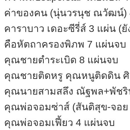
ค่าของคน (นุ่นวรนุช ณวัฒน์)
คาราบาว เดอะซีรี่ส์ 3 แผ่น (ยั
คือหัตถาครองพิภพ 7 แผ่นจบ
คุณชายตำระเบิด 8 แผ่นจบ
คุณชายติดหรู คุณหนูติดดิน ศิ
คุณนายสามสลึง ณัฐพล+พัชริ
คุณพ่อจอมซ่าส์ (สันติสุข-จอย 
คุณพ่อจอมเฟี้ยว 4 แผ่นจบ