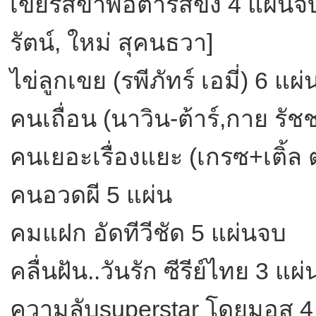
เขยรสข่าพ่อตารสขิง 4 แผ่นจบ
รัตน์, ใหม่ สุคนธวา]
ไข่ลูกเขย (รพีภัทร์ เอมี่) 6 แผ
คนเถื่อน (นาวิน-ต้าร์,กาย รั
คนเยอะเรื่องแยะ (เกรซ+เติ้ล 
คนอวดผี 5 แผ่น
คมแฝก อัดทีวีชัด 5 แผ่นจบ
คลื่นฝัน..วันรัก ซีรีย์ไทย 3 แผ่
ความลับsuperstar โดยมอส 4