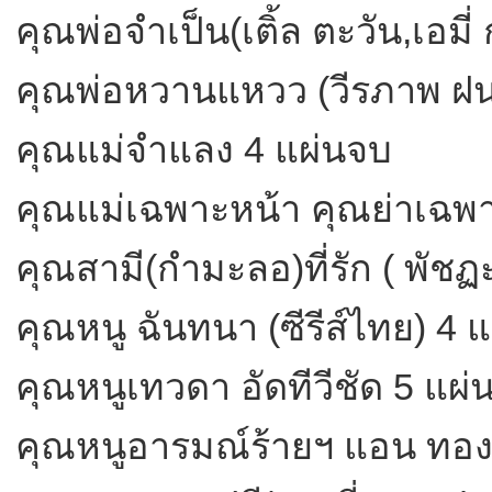
คุณพ่อจำเป็น(เติ้ล ตะวัน,เอมี่
คุณพ่อหวานแหวว (วีรภาพ ฝนท
คุณแม่จำแลง 4 แผ่นจบ
คุณแม่เฉพาะหน้า คุณย่าเฉพา
คุณสามี(กำมะลอ)ที่รัก ( พัชฏ
คุณหนู ฉันทนา (ซีรีส์ไทย) 4 
คุณหนูเทวดา อัดทีวีชัด 5 แผ่
คุณหนูอารมณ์ร้ายฯ แอน ทองปร